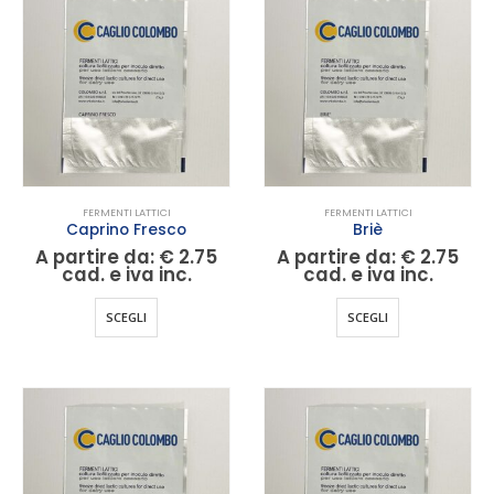
Le
Le
opzioni
opzioni
possono
possono
essere
essere
scelte
scelte
nella
nella
pagina
pagina
del
del
FERMENTI LATTICI
FERMENTI LATTICI
prodotto
prodotto
Caprino Fresco
Briè
A partire da:
€
2.75
A partire da:
€
2.75
cad. e iva inc.
cad. e iva inc.
Questo
Questo
SCEGLI
SCEGLI
prodotto
prodotto
ha
ha
più
più
varianti.
varianti.
Le
Le
opzioni
opzioni
possono
possono