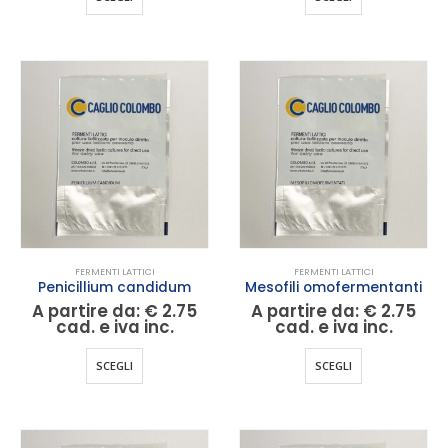
prodotto
prodotto
ha
ha
più
più
varianti.
varianti.
Le
Le
opzioni
opzioni
possono
possono
essere
essere
scelte
scelte
nella
nella
pagina
pagina
del
del
FERMENTI LATTICI
FERMENTI LATTICI
prodotto
prodotto
Penicillium candidum
Mesofili omofermentanti
A partire da:
€
2.75
A partire da:
€
2.75
cad. e iva inc.
cad. e iva inc.
Questo
Questo
SCEGLI
SCEGLI
prodotto
prodotto
ha
ha
più
più
varianti.
varianti.