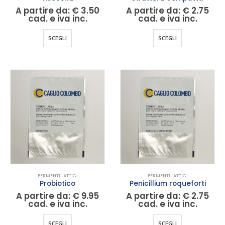
A partire da:
€
3.50
A partire da:
€
2.75
cad. e iva inc.
cad. e iva inc.
Questo
Questo
SCEGLI
SCEGLI
prodotto
prodotto
ha
ha
più
più
varianti.
varianti.
Le
Le
opzioni
opzioni
possono
possono
essere
essere
scelte
scelte
nella
nella
pagina
pagina
del
del
FERMENTI LATTICI
FERMENTI LATTICI
prodotto
prodotto
Probiotico
Penicillium roqueforti
A partire da:
€
9.95
A partire da:
€
2.75
cad. e iva inc.
cad. e iva inc.
Questo
Questo
SCEGLI
SCEGLI