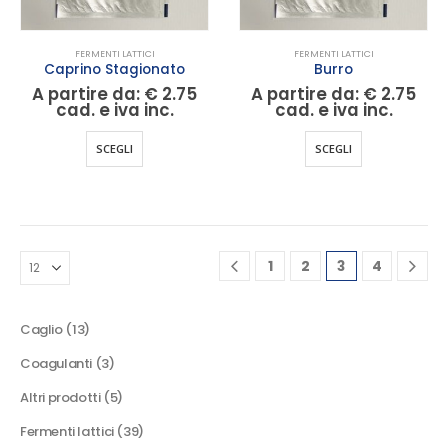
pagina
del
del
prodotto
FERMENTI LATTICI
FERMENTI LATTICI
prodotto
Caprino Stagionato
Burro
A partire da:
€
2.75
A partire da:
€
2.75
cad. e iva inc.
cad. e iva inc.
Questo
Questo
SCEGLI
SCEGLI
prodotto
prodotto
ha
ha
più
più
varianti.
varianti.
Le
Le
1
2
3
4
opzioni
opzioni
possono
possono
essere
essere
13
Caglio
13
scelte
scelte
prodotti
nella
nella
3
Coagulanti
3
pagina
pagina
prodotti
5
Altri prodotti
5
del
del
prodotti
prodotto
prodotto
39
Fermenti lattici
39